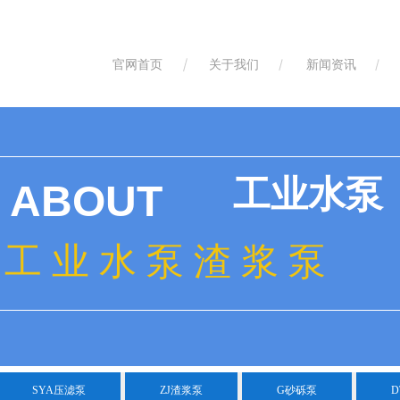
官网首页
关于我们
新闻资讯
工业水泵
ABOUT
工 业 水 泵 渣 浆 泵
SYA压滤泵
ZJ渣浆泵
G砂砾泵