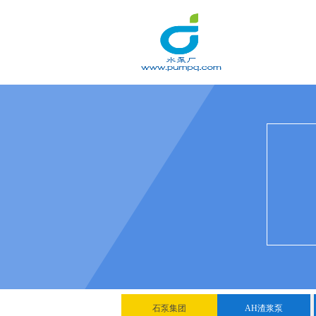
石泵集团
AH渣浆泵