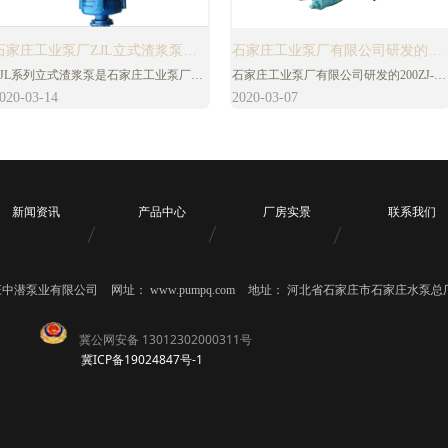
石家庄工业泵厂ZJL立式渣浆泵型
石家庄工业泵厂有限公司研发的
ZJL系列立式渣浆泵是石家庄工业泵厂有
石家庄工业泵厂有限公司研发的200ZJ-I-
号参数大全
200ZJ-I-A70渣浆泵
限公司研发的，ZJL渣浆泵为立式、轴向
A70渣浆泵的泵壳为双层壳体结构。外层
020-03-14
2020-03-07
吸入、单级、单吸、单壳体、离心式结
为金属泵壳（前泵壳、后泵壳），其材料
构。该系列泵在结构设计及过流部件材料
通常为HT200或QT500-7；内层壳体可用
方面，综合了国内外同类产品的优点并加
高铬合金铸铁制做（包括蜗壳、前护板、
以创新。该系列泵具有高效节能、抗磨耐
上一页
1
2
3
4
后护板），或用橡胶制做（包括前蜗壳、
5
下一页
腐、振动小、噪声低、运行可靠、寿命长
后蜗壳）。
等特点，其综合性能达到国内领先水平。
新闻资讯
产品中心
厂房实景
联系我们
适用于电力、冶金、煤炭、建材等行业浆
体输送。其型号有250ZJL、150ZJL、
00ZJL、80ZJL、65ZJL、50ZJL、
0ZJL、25ZJL，适合在流量4m3/h～1150
庄中潜泵业有限公司
网址：
www.pumpq.com
地址：
河北省石家庄市石家庄水泵总
m3/h，扬程3m～82m工况条件下运行，共
24种泵型。
冀公网安备 13012302000311号
冀ICP备19024847号-1