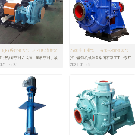
ZH(R)系列渣浆泵_50ZHC渣浆泵配
石家庄工业泵厂有限公司渣浆泵水
ZH 渣浆泵密封方式有：填料密封、减压
冀中能源机械装备集团石家庄工业泵厂有
件_杂质泵厂家
泵型号大全
盖副叶轮密封、机械密封。ZH渣浆泵传
限公司（原石家庄工业泵厂）渣浆泵水泵
021-03-25
2021-01-28
动方式有：ZVZ、DCZ、CV、CRZ。石
型号主要有：ZJ渣浆泵、ZJL立式渣浆
家庄ZH 渣浆泵为单级单吸、悬臂、卧式
泵、D单壳泵、DT脱硫泵、DG压滤机入
离心渣浆泵。该型泵具有较厚的承磨件并
料泵。公司先后开发了渣浆泵、脱硫泵、
配用重型托架，故适于输送强磨蚀、高浓
化工泵、多级煤泥泵、耐磨双吸泵、船用
度渣浆或低浓度高扬程渣浆。
泵等系列产品。其中，公司拳头产品ZJ系
列渣浆泵先后被评为国家级新产品、机械
工业第十六批、第十七批节能产品。