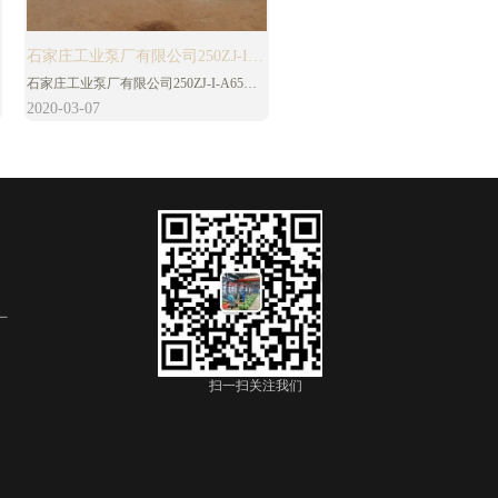
石家庄工业泵厂有限公司250ZJ-I-
石家庄工业泵厂有限公司250ZJ-I-A65渣
A65渣浆泵
浆泵的泵壳为双层壳体结构。外层为金属
2020-03-07
泵壳（前泵壳、后泵壳），其材料通常为
HT200或QT500-7；内层壳体可用高铬合
金铸铁制做（包括蜗壳、前护板、后护
板），或用橡胶制做（包括前蜗壳、后蜗
壳）。
厂
扫一扫关注我们