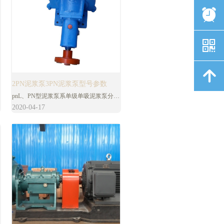
뀥
낃
녕
2PN泥浆泵3PN泥浆泵型号参数
pnL、PN型泥浆泵系单级单吸泥浆泵分立
式和卧式，适用于输送含固体颗粒的液体
2020-04-17
广泛适用在火电厂水力除灰，矿山输送矿
砂液体，也可用于建材、造纸、纺织、食
品、饲料等部门抽送各种浆料，zui大浓
度50%-60%（重量计）。PNL、PN型泥
浆泵，过流零件均使用耐磨合金材料制
造，寿命长，敞开式叶轮用螺纹轴连接，
叶轮与护板之间的间隙可以调整，以保持
工作。pnL、PN型泥浆泵有：1pn、2pn、
3pn、4pn、6pn、2pnl、3pnl七种。