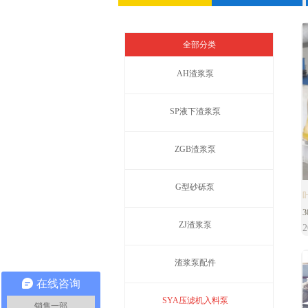
全部分类
AH渣浆泵
SP液下渣浆泵
ZGB渣浆泵
G型砂砾泵
S
ZJ渣浆泵
2
S
前
渣浆泵配件
在线咨询
SYA压滤机入料泵
销售一部