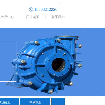
18803212220
产品中心
厂房实景
联系我们
DT脱硫泵
SP液下泵