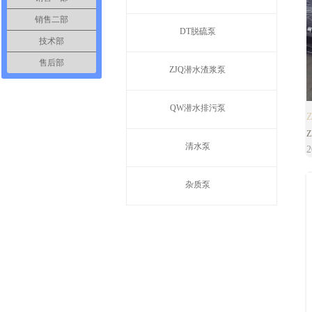
销售二部
DT脱硫泵
技术部
售后部
ZJQ潜水渣浆泵
QW潜水排污泵
清水泵
2
杂质泵