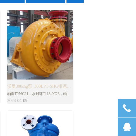
沃曼300shg泵_300LPT-SHG排泥泵
轴套T076C21，水封环T118-9C23，轴套0
_P1.1_P2.1
型圈T109S10，蜗壳 GHG30131A05，前
2024-04-09
护板 GHG30013LPT1A05，后护板
끅
GHG30041A05，叶轮代码
THG30137LPT1，蜗壳密封T50124S01，
盘根T111Q21。轴承(驱动端)T009D，轴
뀩
承T009,出口密封GHG30372S01,吸口密封
GSM40372S01。